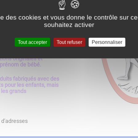
ise des cookies et vous donne le contrôle sur 
souhaitez activer
Tout accepter
Tout refuser
Personnaliser
sées pour Bébés
tions originales et
 prénom de bébé.
oduits fabriqués avec des
s pour les enfants, mais
 les grands
s d'adresses