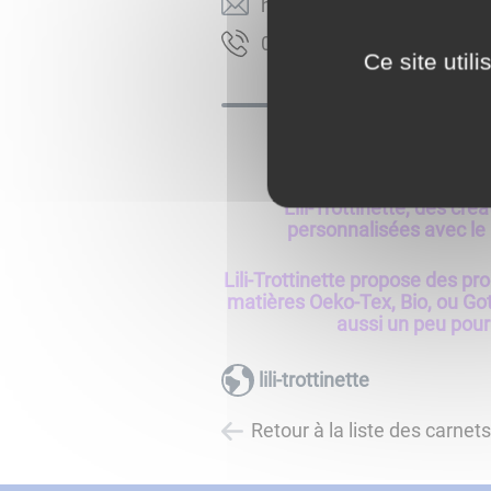
moc.ettenittort-ilil@olleh
19.58.32.32.60
Ce site util
Créations Personnali
Lili-Trottinette, des créa
personnalisées avec le
Lili-Trottinette propose des pr
matières Oeko-Tex, Bio, ou Got
aussi un peu pour
lili-trottinette
Retour à la liste des carnet