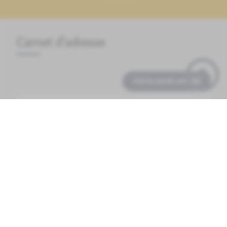
Carnet d'adresse
Voir le carnet complet
Mairie de Tillenay
Mairie
1 rue de l'abreuvoir
21130
TILLENAY
Envoyer un email
66.24.13.08.30
PLUS D'INFOS
Ecole élémentaire de TILLENAY