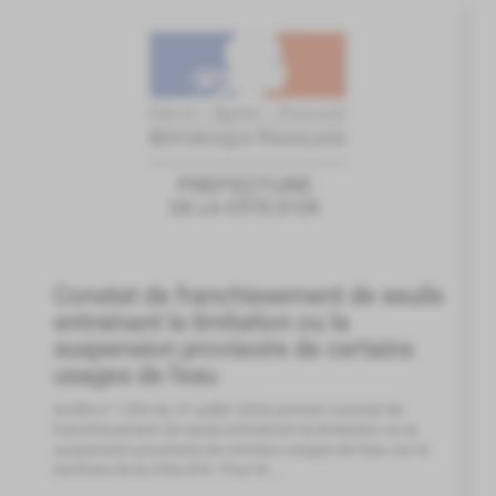
Constat de franchissement de seuils
entrainant la limitation ou la
suspension provisoire de certains
usages de l'eau
Arrêté n° 1283 du 31 juillet 2026 portant constat de
franchissement de seuils entrainant la limitation ou la
suspension provisoire de certains usages de l'eau sur le
territoire de la Côte d'Or. Pour le ...