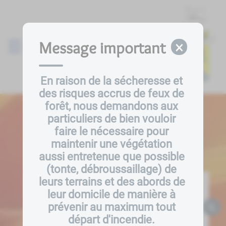
Lien
Lien
Lien
Lien
Panneau de gestion des cookies
d'accès
d'accès
d'accès
d'accès
rapide
rapide
rapide
rapide
au
au
à
au
Message important
×
Menu
menu
contenu
la
pied
principal
recherche
de
page
En raison de la sécheresse et 
des risques accrus de feux de 
forêt, nous demandons aux 
particuliers de bien vouloir 
faire le nécessaire pour 
maintenir une végétation 
aussi entretenue que possible 
(tonte, débroussaillage) de 
leurs terrains et des abords de 
leur domicile de manière à 
prévenir au maximum tout 
départ d'incendie. 