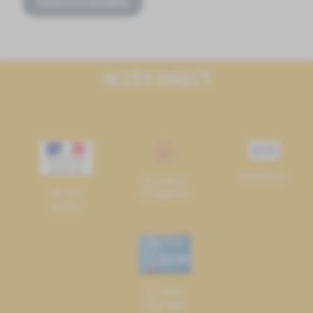
Toutes nos actualités
ACCÈS DIRECT
Covid-19
Numéros
service
d'urgence
public
La Fibre
Optique