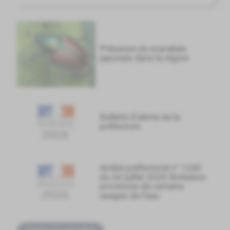
Présence du scarabée
japonais dans la région
Bulletin d'alerte de la
préfecture
Arrêté préfectoral n° 1243
du 24 juillet 2026 limitation
provisoire de certains
usages de l'eau