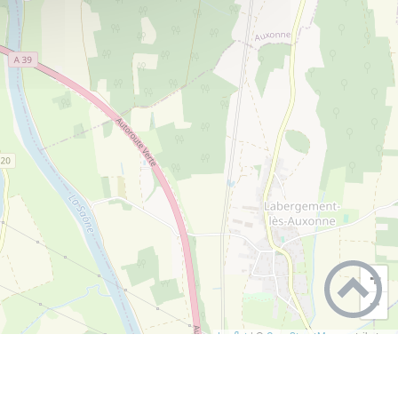
+
−
Leaflet
|
©
OpenStreetMap
contributors