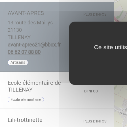
AVANT-APRES
PLUS D'INFOS
13 route des Maillys
21130
TILLENAY
rf.xobb@12serpa-tnava
Ce site util
08 88 70 26 60
Artisans
Ecole élémentaire de
PLUS
TILLENAY
D'INFOS
Ecole élémentaire
Lili-trottinette
PLUS D'INFOS