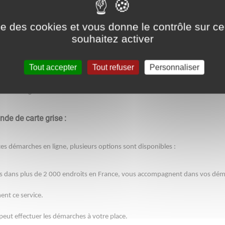
(ex-carte grise) : nouveautés 2023
ise des cookies et vous donne le contrôle sur 
souhaitez activer
Tout accepter
Tout refuser
Personnaliser
https://imm
s véhicules reste exclusivement en ligne via le site de l'ANTS :
de carte grise.
de de carte grise :
 ces démarches en ligne, plusieurs options sont disponibles :
nts dans plus de 2 000 endroits en France, vous accompagnent dans vos dém
ent ce service.
 peut effectuer les démarches à votre place.