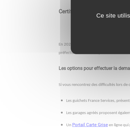
Certificat d'immatriculation 
Ce site util
En 2023, le processus d'immatriculation de
préfectures ne traitent plus les demandes 
Les options pour effectuer la deman
Si vous rencontrez des difficultés lors de
Les guichets France Services, prése
Les garages agréés proposent égalem
Portail Carte Grise
Un
en ligne qui