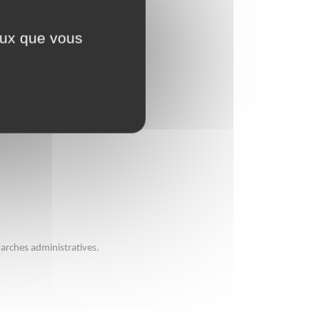
ceux que vous
atriculation.ants.gouv.fr/
. Les
arches administratives.