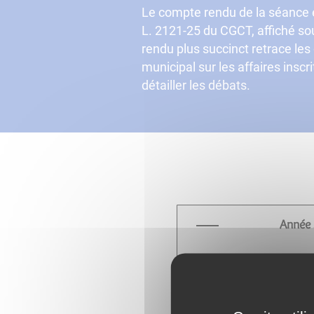
Le compte rendu de la séance es
L. 2121-25 du CGCT, affiché sou
rendu plus succinct retrace les 
municipal sur les affaires inscri
détailler les débats.
Année
Compte rendu 
Compte rendu