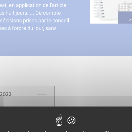
t, en application de l'article
s huit jours. ... Ce compte
décisions prises par le conseil
tes à l'ordre du jour, sans
 2022
du 07 janvier 2022
 du 11 mars 2022