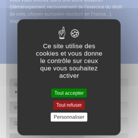
(déménagement, recouvrement de l'exercice du droit
de vote, citoyen européen résidant en France...),
vous devez faire la démarche de vous inscrire.
Ce site utilise des
cookies et vous donne
le contrôle sur ceux
que vous souhaitez
activer
Quelles sont les dates des prochaines élections ?
Tout accepter
Tout refuser
Inscription
Personnaliser
Quand s'inscrire ?