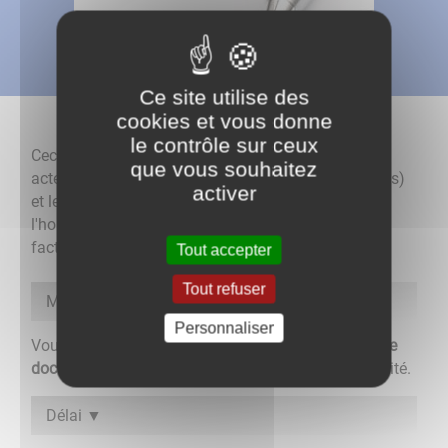
Ce site utilise des
cookies et vous donne
le contrôle sur ceux
Ceci concerne les actes publics (actes d'état civil,
que vous souhaitez
actes judiciaires, actes notariés, actes administratifs)
activer
et les actes sous seing privé (attestations sur
l'honneur, reconnaissances des dettes, contrats,
factures, lettre de recommandation...)
Tout accepter
Tout refuser
Modalités
Personnaliser
Vous présentez à la Mairie de votre domicile, avec
le
document à légaliser non signé
et une pièce d'identité.
Délai