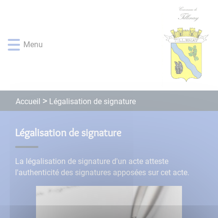
Lien
Lien
Lien
Lien
Panneau de gestion des cookies
d'accès
d'accès
d'accès
d'accès
rapide
rapide
rapide
rapide
au
au
à
au
Menu
menu
contenu
la
pied
principal
recherche
de
page
Légalisation de signature
Accueil
Légalisation de signature
La légalisation de signature d'un acte atteste
l'authenticité des signatures apposées sur cet acte.