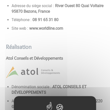
Adresse du siège social :
River Ouest 80 Quai Voltaire
95870 Bezons, France
Téléphone :
08 13 56 19 80
Site web :
www.worldline.com
Réalisation
Atol Conseils et Développements
Dénomination sociale :
ATOL CONSEILS ET
DÉVELOPPEMENTS
Adresse du siège social :
Route des terres d’or, 21220
Gevrey-chambertin, France